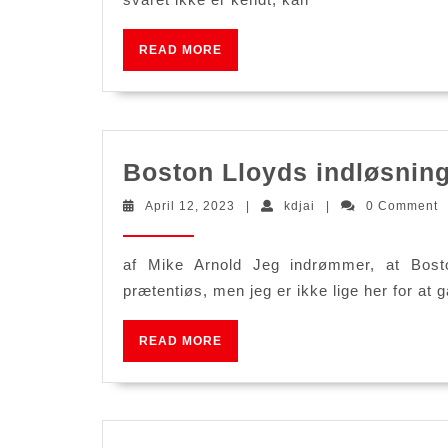
READ
READ MORE
MORE
Boston Lloyds indløsnin
April
kdjai
April 12, 2023
|
kdjai
|
0 Comment
12,
2023
af Mike Arnold Jeg indrømmer, at Bosto
prætentiøs, men jeg er ikke lige her for at
READ
READ MORE
MORE