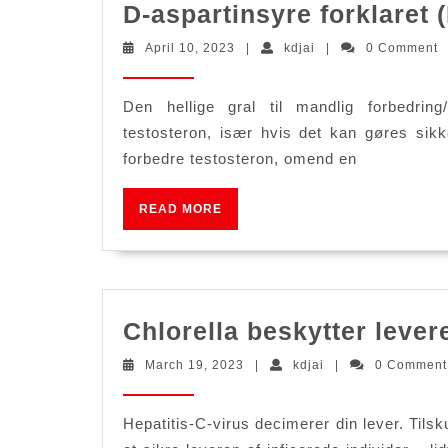
D-aspartinsyre forklaret 
April
kdjai
April 10, 2023
|
kdjai
|
0 Comment
10,
2023
Den hellige gral til mandlig forbedring
testosteron, især hvis det kan gøres sikk
forbedre testosteron, omend en
READ
READ MORE
MORE
Chlorella beskytter lever
March
kdjai
March 19, 2023
|
kdjai
|
0 Commen
19,
2023
Hepatitis-C-virus decimerer din lever. Tils