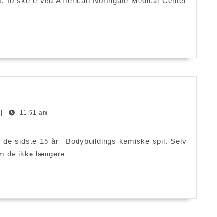
lidt, forskere ved American Northgate Medical Center
C-
virus
sk
førelse
|
11:51 am
 de sidste 15 år i Bodybuildings kemiske spil. Selv
som de ikke længere