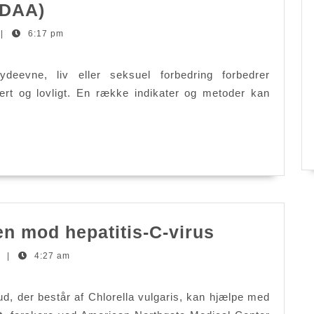
D-
(DAA)
aspartinsyre
|
6:17 pm
forklaret
(DAA)
/ydeevne, liv eller seksuel forbedring forbedrer
ert og lovligt. En række indikater og metoder kan
Chlorella
en mod hepatitis-C-virus
beskytter
t
|
4:27 am
leveren
mod
kud, der består af Chlorella vulgaris, kan hjælpe med
hepatitis-