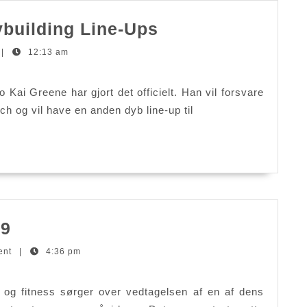
2010
ybuilding Line-Ups
Arnold
|
12:13 am
Classic
Bodybuilding
 Kai Greene har gjort det officielt. Han vil forsvare
Line-
 og vil have en anden dyb line-up til
Ups
Bostin
29
Loyd
ent
|
4:36 pm
går
bort
 og fitness sørger over vedtagelsen af en af dens
på