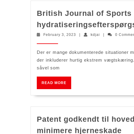
British Journal of Sports 
hydratiseringsefterspørg
February
kdjai
February 3, 2023
|
kdjai
|
0 Comme
3,
2023
Der er mange dokumenterede situationer m
der inkluderer hurtig ekstrem vægtskæring.
såvel som
READ
READ MORE
MORE
Patent godkendt til hove
Pat
minimere hjerneskade