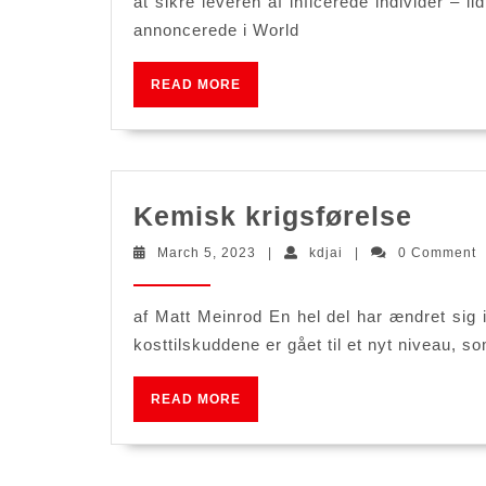
at sikre leveren af inficerede individer – 
annoncerede i World
READ
READ MORE
MORE
Kemi
Kemisk krigsførelse
krigs
March
kdjai
March 5, 2023
|
kdjai
|
0 Comment
5,
2023
af Matt Meinrod En hel del har ændret sig i
kosttilskuddene er gået til et nyt niveau, 
READ
READ MORE
MORE