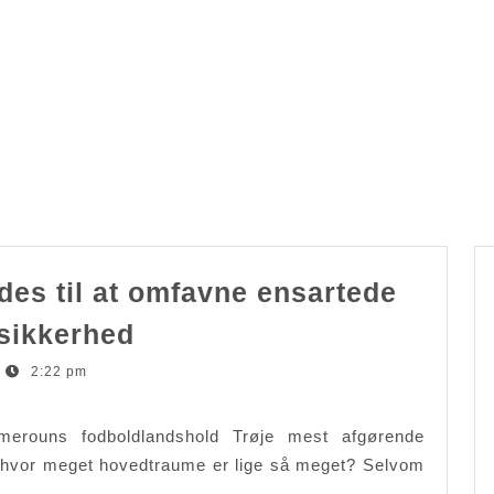
des til at omfavne ensartede
Professionel
-sikkerhed
boksning
2:22 pm
rådes
til
erouns fodboldlandshold Trøje mest afgørende
at
, hvor meget hovedtraume er lige så meget? Selvom
omfavne