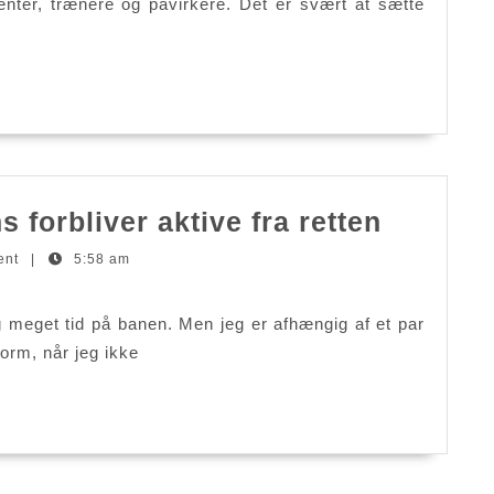
nter, trænere og påvirkere. Det er svært at sætte
29
5
forbliver aktive fra retten
Metode
ent
|
5:58 am
Andrew
Wiggin
g meget tid på banen. Men jeg er afhængig af et par
forblive
form, når jeg ikke
aktive
fra
retten