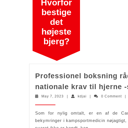
Hvorfor
Skip
to
bestige
content
det
højeste
bjerg?
Professionel boksning rå
nationale krav til hjerne 
May
kdjai
May 7, 2023
|
kdjai
|
0 Comment
|
7,
2023
Som for nylig omtalt, er en af de Cam
bekymringer i kampsportmedicin nøjagtigt
svaret ikke er kendt, kan