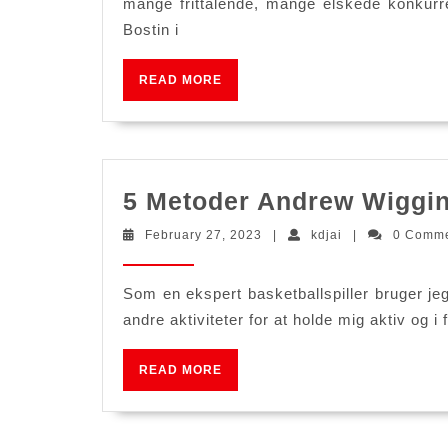
mange frittalende, mange elskede konkurre
Bostin i
READ
READ MORE
MORE
5 Metoder Andrew Wiggins 
February
kdjai
February 27, 2023
|
kdjai
|
0 Comm
27,
2023
Som en ekspert basketballspiller bruger je
andre aktiviteter for at holde mig aktiv og i 
READ
READ MORE
MORE