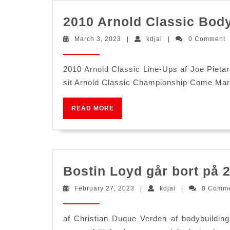
2010 Arnold Classic Bod
March
kdjai
March 3, 2023
|
kdjai
|
0 Comment
3,
2023
2010 Arnold Classic Line-Ups af Joe Pietaro
sit Arnold Classic Championship Come March
READ
READ MORE
MORE
Bostin Loyd går bort på 
February
kdjai
February 27, 2023
|
kdjai
|
0 Comm
27,
2023
af Christian Duque Verden af bodybuilding