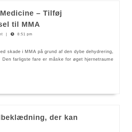
Medicine – Tilføj
British
sel til MMA
Journal
nt
|
8:51 pm
of
Sports
ed skade i MMA på grund af den dybe dehydrering,
Medicine
 Den farligste fare er måske for øget hjernetraume
–
Tilføj
hydratiseringsefterspør
til
MMA
dbeklædning, der kan
ent