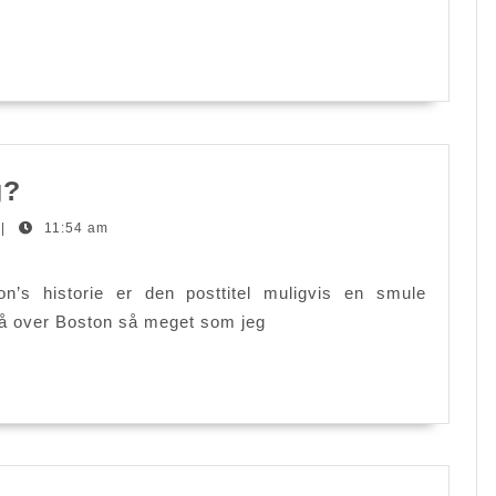
ensartede
nationale
krav
til
hjerne
Boston
g?
-
Lloyds
sikkerhed
|
11:54 am
indløsning?
n’s historie er den posttitel muligvis en smule
 gå over Boston så meget som jeg